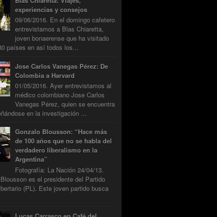
Blas Chiaretta: Viajes,
experiencias y consejos
09/06/2016. En el domingo cafetero
entrevistamos a Blas Chiaretta,
joven bonaerense que ha visitado
0 países en así todos los...
Jose Carlos Vanegas Pérez: De
Colombia a Harvard
01/05/2016. Ayer entrevistamos al
médico colombiano Jose Carlos
Vanegas Pérez, quien se encuentra
ándose en la investigación ...
Gonzalo Blousson: “Hace más
de 100 años que no se habla del
verdadero liberalismo en la
Argentina”
Fotografía: La Nación 24/04/13.
Blousson es el presidente del Partido
ibertario (PL). Este joven partido busca
Lucas Carrasco en Café del