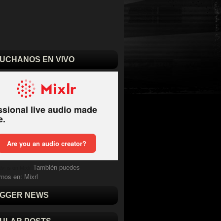
UCHANOS EN VIVO
También puedes
vi is on Mixlr
rnos en:
Mixrl
GGER NEWS