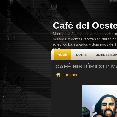
Café del Oest
Música excéntrica, historias descabella
mundos, y demás rarezas se darán enc
ecléctico los sábados y domingos de 
92.5
HOME
NOTAS
QUIÉNES SO
CAFÉ HISTÓRICO I:
1 comment