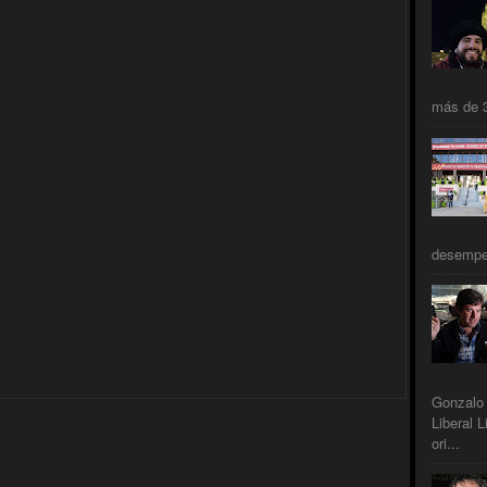
más de 3
desempeñ
Gonzalo 
Liberal L
ori...