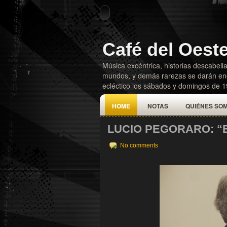
Café del Oest
Música excéntrica, historias descabella
mundos, y demás rarezas se darán enc
ecléctico los sábados y domingos de 
92.5
HOME
NOTAS
QUIÉNES SO
LUCIO PEGORARO: “E
No comments