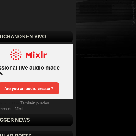
UCHANOS EN VIVO
También puedes
vi is on Mixlr
rnos en:
Mixrl
GGER NEWS