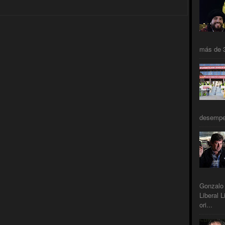
más de 3
desempeñ
Gonzalo 
Liberal L
ori...