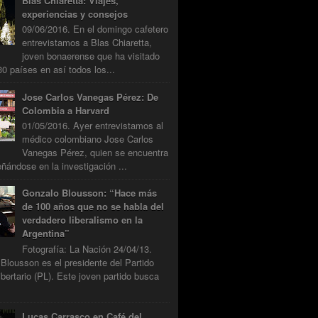
Blas Chiaretta: Viajes,
experiencias y consejos
09/06/2016. En el domingo cafetero
entrevistamos a Blas Chiaretta,
joven bonaerense que ha visitado
0 países en así todos los...
Jose Carlos Vanegas Pérez: De
Colombia a Harvard
01/05/2016. Ayer entrevistamos al
médico colombiano Jose Carlos
Vanegas Pérez, quien se encuentra
ándose en la investigación ...
Gonzalo Blousson: “Hace más
de 100 años que no se habla del
verdadero liberalismo en la
Argentina”
Fotografía: La Nación 24/04/13.
Blousson es el presidente del Partido
ibertario (PL). Este joven partido busca
Lucas Carrasco en Café del