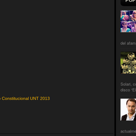
POP
del afam
Solari, 
disco “El
o Constitucional UNT 2013
actualme