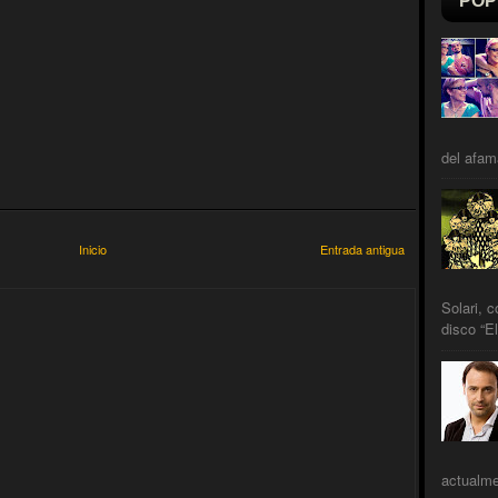
POP
del afam
Inicio
Entrada antigua
Solari, 
disco “El
actualme