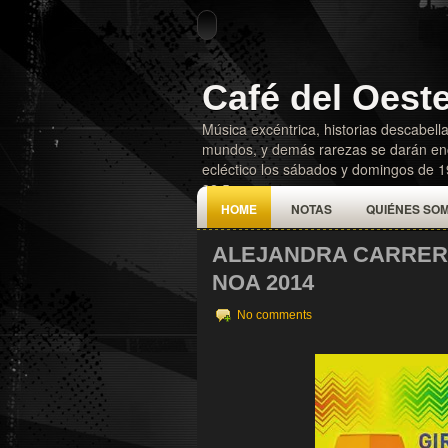
Café del Oest
Música excéntrica, historias descabella
mundos, y demás rarezas se darán enc
ecléctico los sábados y domingos de 
92.5
HOME
NOTAS
QUIÉNES SO
ALEJANDRA CARRERA
NOA 2014
No comments