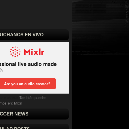
UCHANOS EN VIVO
También puedes
vi is on Mixlr
rnos en:
Mixrl
GGER NEWS