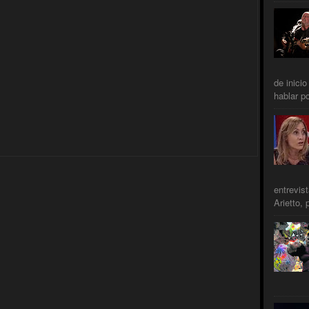
de inicio
hablar po
entrevis
Arietto, 