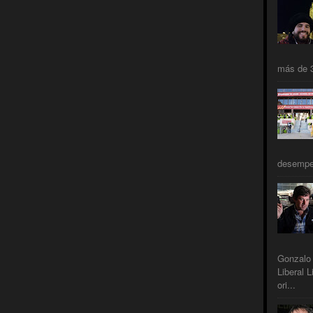
más de 3
desempeñ
Gonzalo 
Liberal L
ori...