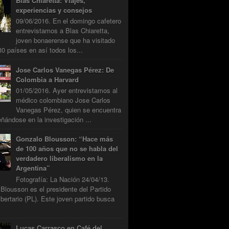
Blas Chiaretta: Viajes,
experiencias y consejos
09/06/2016. En el domingo cafetero
entrevistamos a Blas Chiaretta,
joven bonaerense que ha visitado
0 países en así todos los...
Jose Carlos Vanegas Pérez: De
Colombia a Harvard
01/05/2016. Ayer entrevistamos al
médico colombiano Jose Carlos
Vanegas Pérez, quien se encuentra
ándose en la investigación ...
Gonzalo Blousson: “Hace más
de 100 años que no se habla del
verdadero liberalismo en la
Argentina”
Fotografía: La Nación 24/04/13.
Blousson es el presidente del Partido
ibertario (PL). Este joven partido busca
Lucas Carrasco en Café del