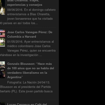
Blas Chiaretta: Viajes,
experiencias y consejos
09/06/2016. En el domingo cafetero
entrevistamos a Blas Chiaretta,
joven bonaerense que ha visitado
0 países en así todos los...
Jose Carlos Vanegas Pérez: De
Colombia a Harvard
01/05/2016. Ayer entrevistamos al
médico colombiano Jose Carlos
Vanegas Pérez, quien se encuentra
ándose en la investigación ...
Gonzalo Blousson: “Hace más
de 100 años que no se habla del
verdadero liberalismo en la
Argentina”
Fotografía: La Nación 24/04/13.
Blousson es el presidente del Partido
ibertario (PL). Este joven partido busca
Lucas Carrasco en Café del