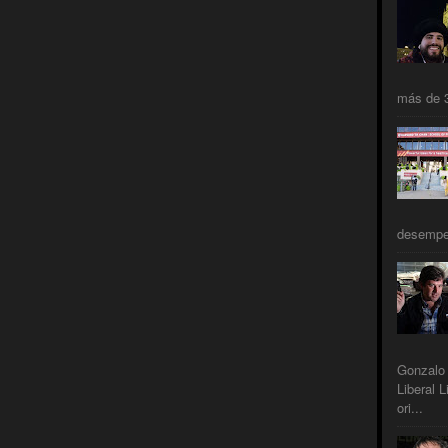
más de 3
desempeñ
Gonzalo 
Liberal L
ori...