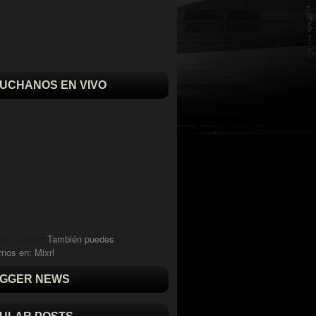
UCHANOS EN VIVO
También puedes
vi is on Mixlr
rnos en:
Mixrl
GGER NEWS