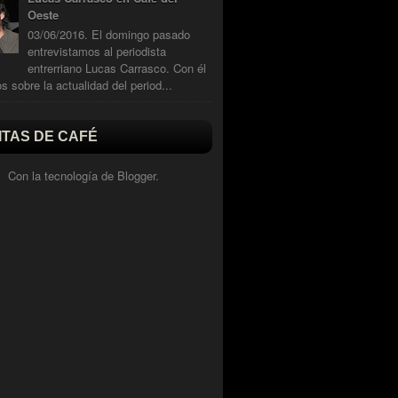
Oeste
03/06/2016. El domingo pasado
entrevistamos al periodista
entrerriano Lucas Carrasco. Con él
s sobre la actualidad del period...
ITAS DE CAFÉ
Con la tecnología de
Blogger
.