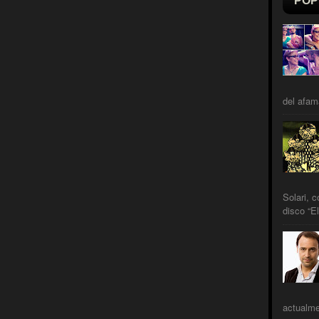
POP
del afam
Solari, 
disco “El
actualme