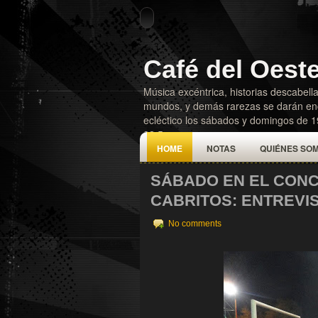
Café del Oest
Música excéntrica, historias descabella
mundos, y demás rarezas se darán enc
ecléctico los sábados y domingos de 
92.5
HOME
NOTAS
QUIÉNES SO
SÁBADO EN EL CON
CABRITOS: ENTREVI
No comments