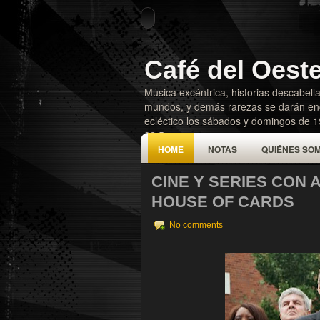
Café del Oest
Música excéntrica, historias descabella
mundos, y demás rarezas se darán enc
ecléctico los sábados y domingos de 
92.5
HOME
NOTAS
QUIÉNES SO
CINE Y SERIES CON 
HOUSE OF CARDS
No comments