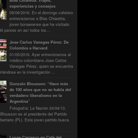
Blas Chiaretta: Viajes,
experiencias y consejos
09/06/2016. En el domingo cafetero
entrevistamos a Blas Chiaretta,
joven bonaerense que ha visitado
0 países en así todos los...
Jose Carlos Vanegas Pérez: De
Colombia a Harvard
01/05/2016. Ayer entrevistamos al
médico colombiano Jose Carlos
Vanegas Pérez, quien se encuentra
ándose en la investigación ...
Gonzalo Blousson: “Hace más
de 100 años que no se habla del
verdadero liberalismo en la
Argentina”
Fotografía: La Nación 24/04/13.
Blousson es el presidente del Partido
ibertario (PL). Este joven partido busca
Lucas Carrasco en Café del