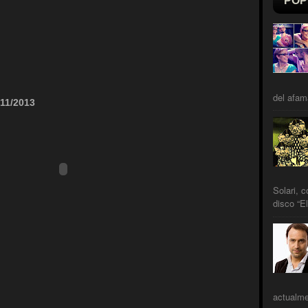
POP
del afam
/11/2013
Solari, 
disco “El
actualme