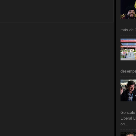
más de 3
desempeñ
Gonzalo 
Liberal L
ori...