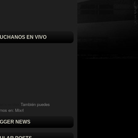
UCHANOS EN VIVO
También puedes
vi is on Mixlr
rnos en:
Mixrl
GGER NEWS