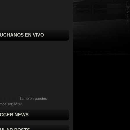
UCHANOS EN VIVO
También puedes
vi is on Mixlr
rnos en:
Mixrl
GGER NEWS