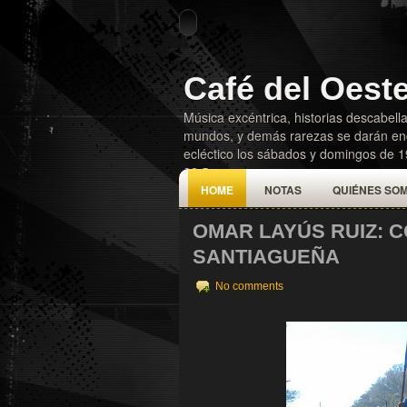
Café del Oest
Música excéntrica, historias descabella
mundos, y demás rarezas se darán enc
ecléctico los sábados y domingos de 
92.5
HOME
NOTAS
QUIÉNES SO
OMAR LAYÚS RUIZ: 
SANTIAGUEÑA
No comments