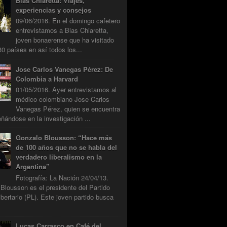
Blas Chiaretta: Viajes,
experiencias y consejos
09/06/2016. En el domingo cafetero
entrevistamos a Blas Chiaretta,
joven bonaerense que ha visitado
0 países en así todos los...
Jose Carlos Vanegas Pérez: De
Colombia a Harvard
01/05/2016. Ayer entrevistamos al
médico colombiano Jose Carlos
Vanegas Pérez, quien se encuentra
ándose en la investigación ...
Gonzalo Blousson: “Hace más
de 100 años que no se habla del
verdadero liberalismo en la
Argentina”
Fotografía: La Nación 24/04/13.
Blousson es el presidente del Partido
ibertario (PL). Este joven partido busca
Lucas Carrasco en Café del