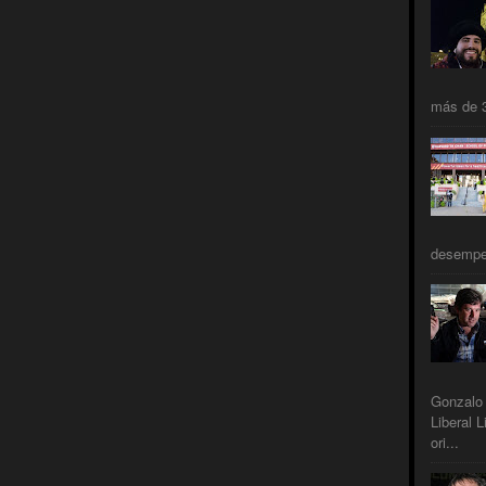
más de 3
desempeñ
Gonzalo 
Liberal L
ori...