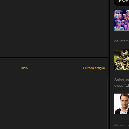
POP
del afam
Inicio
Entrada antigua
Solari, 
disco “El
actualme