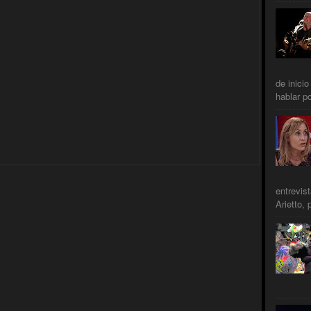
de inicio
hablar po
entrevis
Arietto, 