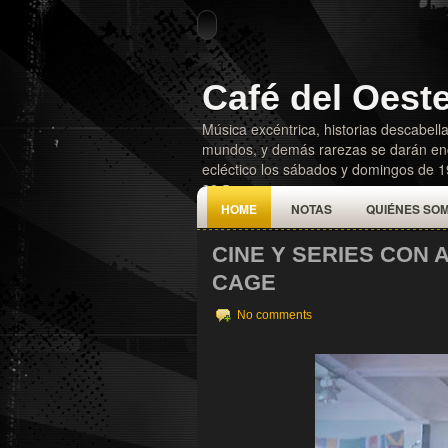
Café del Oest
Música excéntrica, historias descabella
mundos, y demás rarezas se darán enc
ecléctico los sábados y domingos de 
92.5
HOME
NOTAS
QUIÉNES SO
CINE Y SERIES CON 
CAGE
No comments