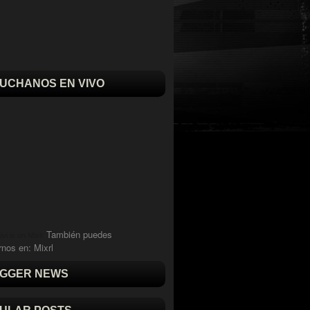
UCHANOS EN VIVO
También puedes
vi is on Mixlr
rnos en:
Mixrl
GGER NEWS