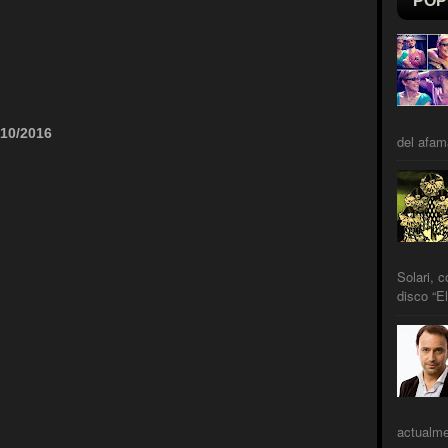
POP
/10/2016
del afam
Solari, 
disco “El
actualme