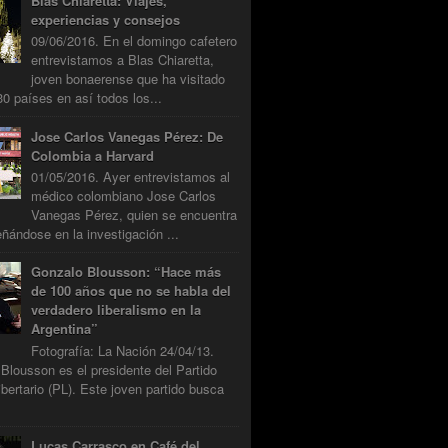
Blas Chiaretta: Viajes,
experiencias y consejos
09/06/2016. En el domingo cafetero
entrevistamos a Blas Chiaretta,
joven bonaerense que ha visitado
0 países en así todos los...
Jose Carlos Vanegas Pérez: De
Colombia a Harvard
01/05/2016. Ayer entrevistamos al
médico colombiano Jose Carlos
Vanegas Pérez, quien se encuentra
ándose en la investigación ...
Gonzalo Blousson: “Hace más
de 100 años que no se habla del
verdadero liberalismo en la
Argentina”
Fotografía: La Nación 24/04/13.
Blousson es el presidente del Partido
ibertario (PL). Este joven partido busca
Lucas Carrasco en Café del