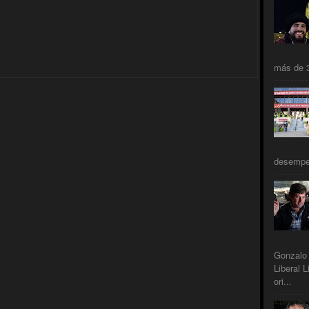
más de 3
desempeñ
Gonzalo 
Liberal L
ori...