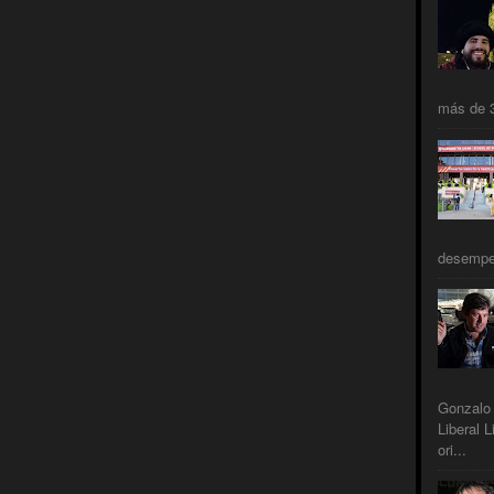
más de 3
desempeñ
Gonzalo 
Liberal L
ori...