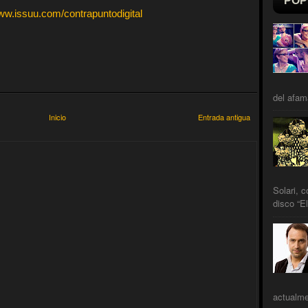
POP
w.issuu.com/contrapuntodigital
del afam
Inicio
Entrada antigua
Solari, 
disco “El
actualme