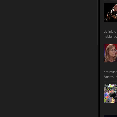
de inicio
hablar po
entrevis
Arietto, 