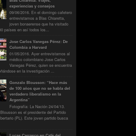
Blas Chiaretta: Viajes,
experiencias y consejos
09/06/2016. En el domingo cafetero
entrevistamos a Blas Chiaretta,
joven bonaerense que ha visitado
0 países en así todos los...
Jose Carlos Vanegas Pérez: De
Colombia a Harvard
01/05/2016. Ayer entrevistamos al
médico colombiano Jose Carlos
Vanegas Pérez, quien se encuentra
ándose en la investigación ...
Gonzalo Blousson: “Hace más
de 100 años que no se habla del
verdadero liberalismo en la
Argentina”
Fotografía: La Nación 24/04/13.
Blousson es el presidente del Partido
ibertario (PL). Este joven partido busca
Lucas Carrasco en Café del