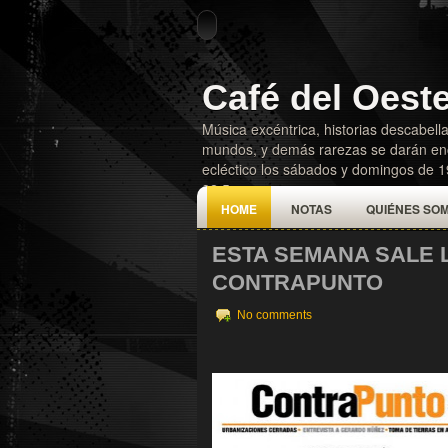
Café del Oest
Música excéntrica, historias descabella
mundos, y demás rarezas se darán enc
ecléctico los sábados y domingos de 
92.5
HOME
NOTAS
QUIÉNES SO
ESTA SEMANA SALE L
CONTRAPUNTO
No comments