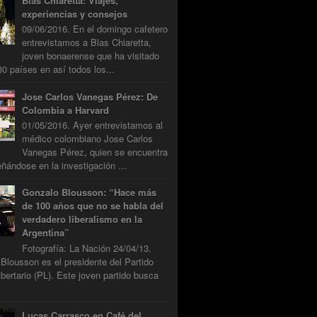
Blas Chiaretta: Viajes,
experiencias y consejos
09/06/2016. En el domingo cafetero
entrevistamos a Blas Chiaretta,
joven bonaerense que ha visitado
0 países en así todos los...
Jose Carlos Vanegas Pérez: De
Colombia a Harvard
01/05/2016. Ayer entrevistamos al
médico colombiano Jose Carlos
Vanegas Pérez, quien se encuentra
ándose en la investigación ...
Gonzalo Blousson: “Hace más
de 100 años que no se habla del
verdadero liberalismo en la
Argentina”
Fotografía: La Nación 24/04/13.
Blousson es el presidente del Partido
ibertario (PL). Este joven partido busca
Lucas Carrasco en Café del