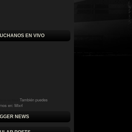
UCHANOS EN VIVO
También puedes
vi is on Mixlr
rnos en:
Mixrl
GGER NEWS