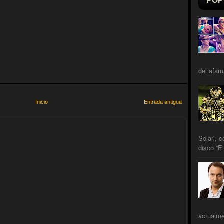
POP
del afam
Inicio
Entrada antigua
Solari, 
disco “El
actualme