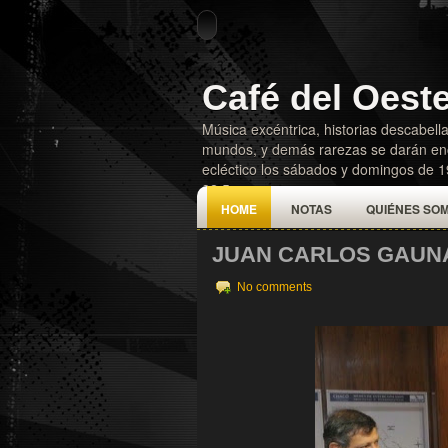
Café del Oest
Música excéntrica, historias descabella
mundos, y demás rarezas se darán enc
ecléctico los sábados y domingos de 
92.5
HOME
NOTAS
QUIÉNES SO
JUAN CARLOS GAUNA
No comments