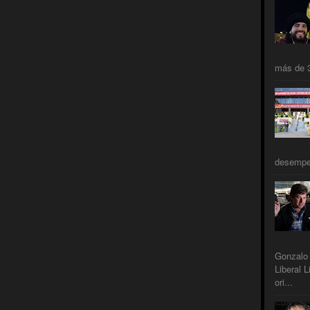
más de 3
desempeñ
Gonzalo 
Liberal L
ori...