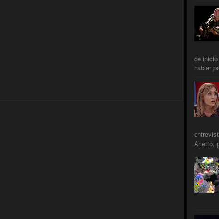
de inicio
hablar po
entrevis
Arietto, 